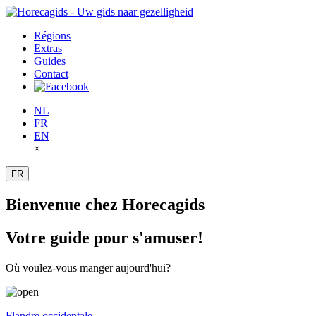
Régions
Extras
Guides
Contact
NL
FR
EN
×
FR
Bienvenue chez Horecagids
Votre guide pour s'amuser!
Où voulez-vous manger aujourd'hui?
Flandre occidentale